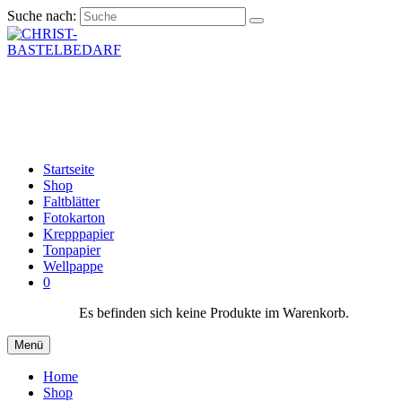
Suche nach:
Startseite
Shop
Faltblätter
Fotokarton
Krepppapier
Tonpapier
Wellpappe
0
Es befinden sich keine Produkte im Warenkorb.
Menü
Home
Shop