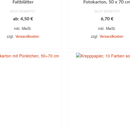
Faltblätter
Fotokarton, 50 x 70 c
NICHT BEWERTET
NICHT BEWERTET
ab:
4,50
€
6,70
€
inkl. MwSt.
inkl. MwSt.
zzgl.
Versandkosten
zzgl.
Versandkosten
USFÜHRUNG WÄHLEN
AUSFÜHRUNG WÄHL
Dieses
Dieses
Produkt
Produkt
weist
weist
mehrere
mehrere
Varianten
Varianten
auf.
auf.
Die
Die
Optionen
Optionen
können
können
auf
auf
der
der
Produktseite
Produktseite
gewählt
gewählt
werden
werden