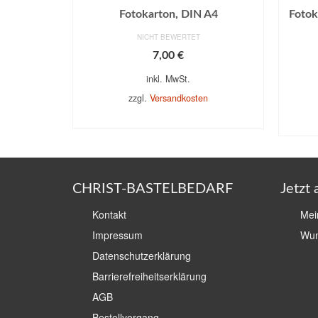
Fotokarton, DIN A4
Fotok
NICHT BEWERTET
7,00
€
inkl. MwSt.
zzgl.
Versandkosten
AUSFÜHRUNG WÄHLEN
A
Dieses
Produkt
weist
mehrere
CHRIST-BASTELBEDARF
Jetzt
Varianten
auf.
Kontakt
Mei
Die
Optionen
Impressum
Wun
können
Datenschutzerklärung
auf
Barrierefreiheitserklärung
der
Produktseite
AGB
gewählt
Bestellvorgang