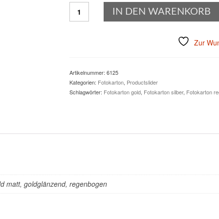
Fotokarton,
IN DEN WARENKORB
DIN
A
4,
Zur Wun
Sonderfarben
Menge
Artikelnummer:
6125
Kategorien:
Fotokarton
,
Productslider
Schlagwörter:
Fotokarton gold
,
Fotokarton silber
,
Fotokarton r
gold matt, goldglänzend, regenbogen