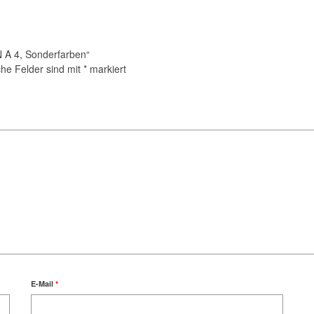
N A 4, Sonderfarben“
che Felder sind mit
*
markiert
E-Mail
*