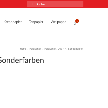
Suche
nach:
0
Krepppapier
Tonpapier
Wellpappe
Home
»
Fotokarton
»
Fotokarton, DIN A 4, Sonderfarben
 Sonderfarben