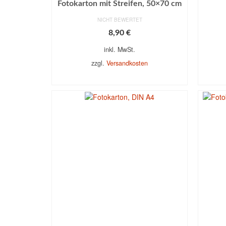
Fotokarton mit Streifen, 50×70 cm
NICHT BEWERTET
8,90
€
inkl. MwSt.
zzgl.
Versandkosten
AUSFÜHRUNG WÄHLEN
A
Dieses
Produkt
weist
mehrere
Varianten
auf.
Die
Optionen
können
auf
der
Produktseite
gewählt
werden