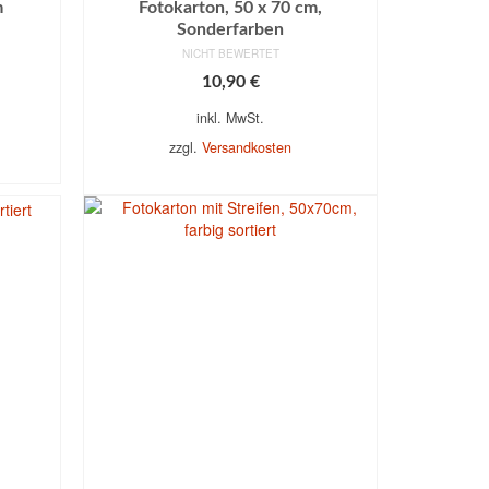
m
Fotokarton, 50 x 70 cm,
Sonderfarben
NICHT BEWERTET
10,90
€
inkl. MwSt.
zzgl.
Versandkosten
EN
AUSFÜHRUNG WÄHLEN
Dieses
Produkt
weist
mehrere
Varianten
auf.
Die
Optionen
können
auf
der
Produktseite
gewählt
werden