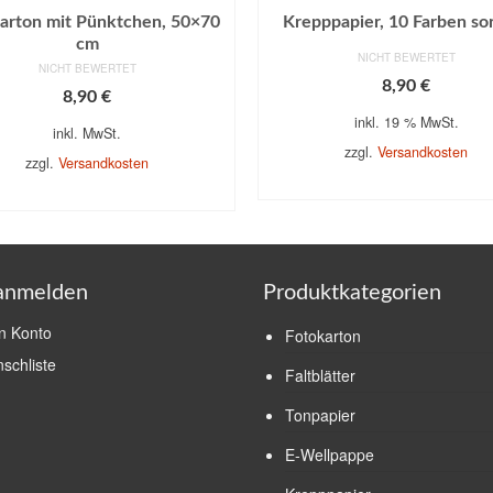
arton mit Pünktchen, 50×70
Krepppapier, 10 Farben sor
cm
NICHT BEWERTET
NICHT BEWERTET
8,90
€
8,90
€
inkl. 19 % MwSt.
inkl. MwSt.
zzgl.
Versandkosten
zzgl.
Versandkosten
IN DEN WARENKORB
USFÜHRUNG WÄHLEN
Dieses
Produkt
weist
mehrere
 anmelden
Produktkategorien
Varianten
auf.
n Konto
Fotokarton
Die
schliste
Optionen
Faltblätter
können
Tonpapier
auf
der
E-Wellpappe
Produktseite
gewählt