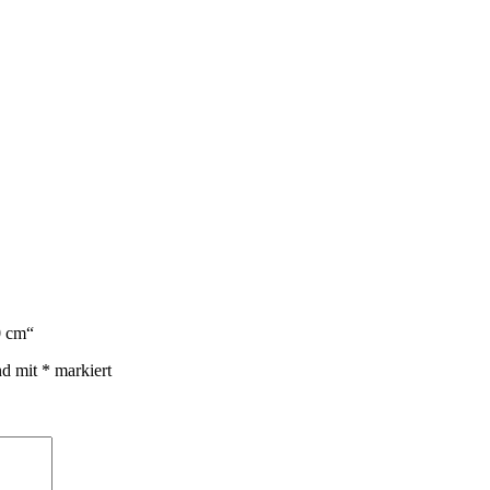
0 cm“
nd mit
*
markiert