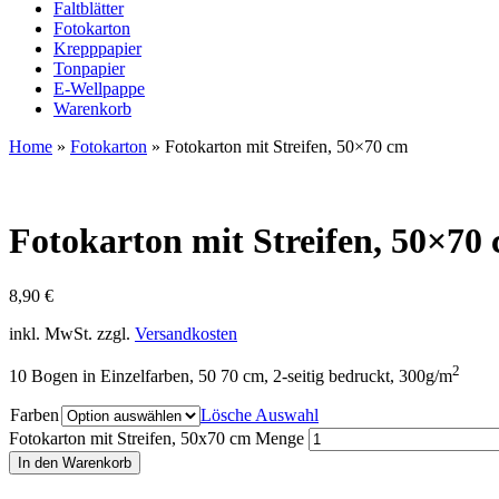
Faltblätter
Fotokarton
Krepppapier
Tonpapier
E-Wellpappe
Warenkorb
Home
»
Fotokarton
»
Fotokarton mit Streifen, 50×70 cm
Fotokarton mit Streifen, 50×70
8,90
€
inkl. MwSt.
zzgl.
Versandkosten
2
10 Bogen in Einzelfarben, 50 70 cm, 2-seitig bedruckt, 300g/m
Farben
Lösche Auswahl
Fotokarton mit Streifen, 50x70 cm Menge
In den Warenkorb